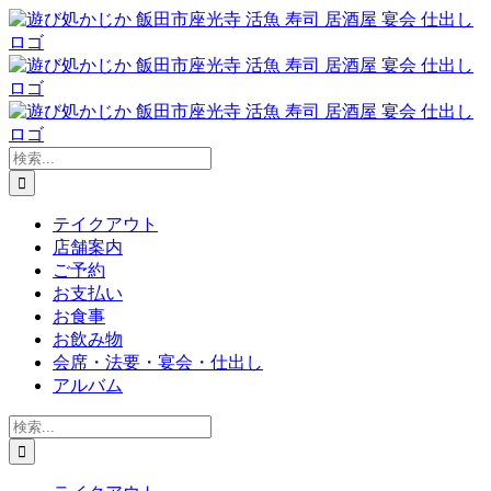
Skip
to
content
検
索
…
テイクアウト
店舗案内
ご予約
お支払い
お食事
お飲み物
会席・法要・宴会・仕出し
アルバム
検
索
…