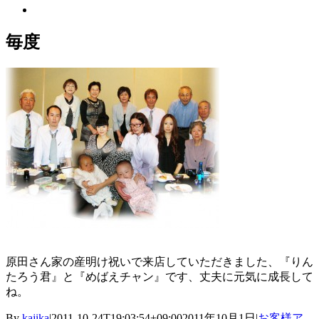
View
Larger
Image
毎度
原田さん家の産明け祝いで来店していただきました、『りん
たろう君』と『めばえチャン』です、丈夫に元気に成長して
ね。
By
kajika
|
2011-10-24T19:03:54+09:00
2011年10月1日
|
お客様ア