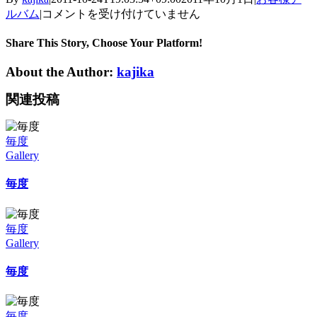
毎
ルバム
|
コメントを受け付けていません
度
は
Share This Story, Choose Your Platform!
About the Author:
kajika
関連投稿
毎度
Gallery
毎度
毎度
Gallery
毎度
毎度