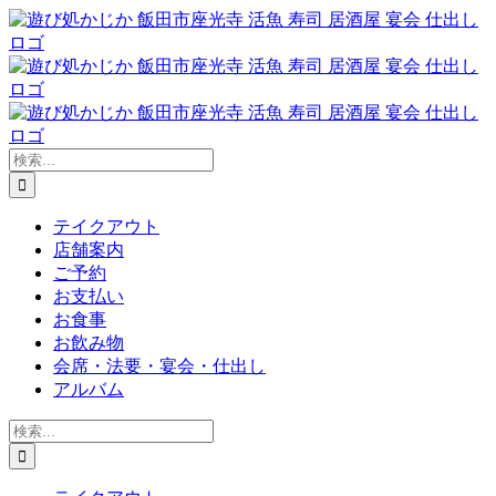
Skip
to
content
検
索
…
テイクアウト
店舗案内
ご予約
お支払い
お食事
お飲み物
会席・法要・宴会・仕出し
アルバム
検
索
…