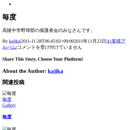
View
Larger
Image
毎度
高陵中学野球部の保護者会のみなさんです。
By
kajika
|
2011-11-28T06:45:02+09:00
2011年11月22日
|
お客様ア
毎
ルバム
|
コメントを受け付けていません
度
は
Share This Story, Choose Your Platform!
About the Author:
kajika
関連投稿
毎度
Gallery
毎度