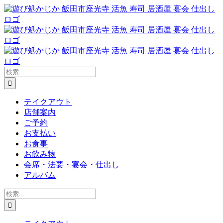
Skip
to
content
検
索
…
テイクアウト
店舗案内
ご予約
お支払い
お食事
お飲み物
会席・法要・宴会・仕出し
アルバム
検
索
…