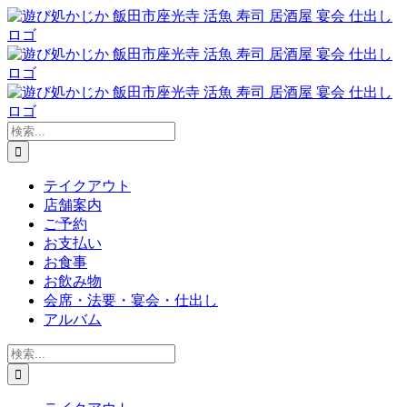
Skip
to
content
検
索
…
テイクアウト
店舗案内
ご予約
お支払い
お食事
お飲み物
会席・法要・宴会・仕出し
アルバム
検
索
…