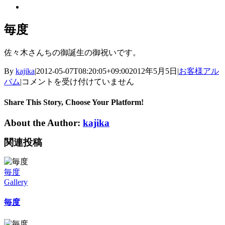
View
Larger
Image
毎度
佐々木さんちの御誕生の御祝いです。
By
kajika
|
2012-05-07T08:20:05+09:00
2012年5月5日
|
お客様アル
毎
バム
|
コメントを受け付けていません
度
は
Share This Story, Choose Your Platform!
About the Author:
kajika
関連投稿
毎度
Gallery
毎度