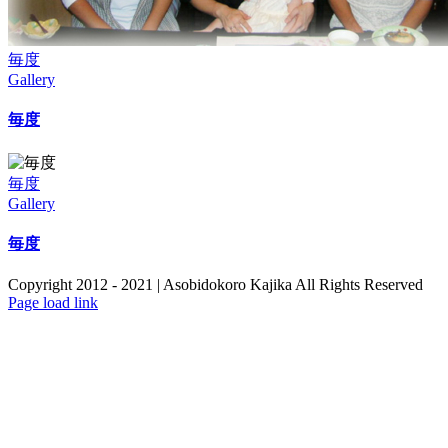
毎度
Gallery
毎度
毎度
Gallery
毎度
Copyright 2012 - 2021 | Asobidokoro Kajika All Rights Reserved
Page load link
Go
to
Top