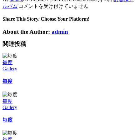
毎
ルバム
|
コメントを受け付けていません
度
(∩.∩)
Share This Story, Choose Your Platform!
は
About the Author:
admin
関連投稿
毎度
Gallery
毎度
毎度
Gallery
毎度
毎度