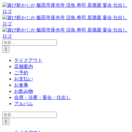
Skip
to
content
検
索
…
テイクアウト
店舗案内
ご予約
お支払い
お食事
お飲み物
会席・法要・宴会・仕出し
アルバム
検
索
…