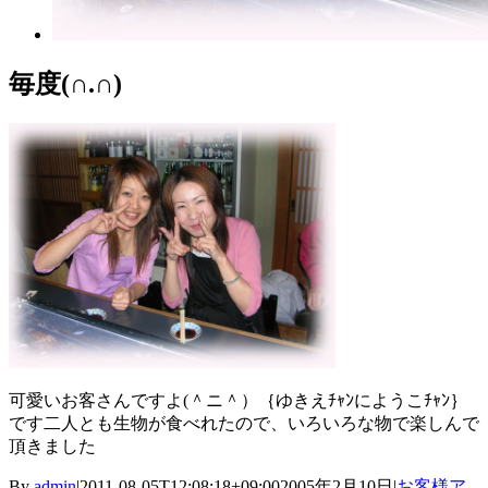
毎度(∩.∩)
可愛いお客さんですよ(＾ニ＾）｛ゆきえﾁｬﾝにようこﾁｬﾝ｝
です二人とも生物が食べれたので、いろいろな物で楽しんで
頂きました
By
admin
|
2011-08-05T12:08:18+09:00
2005年2月10日
|
お客様ア