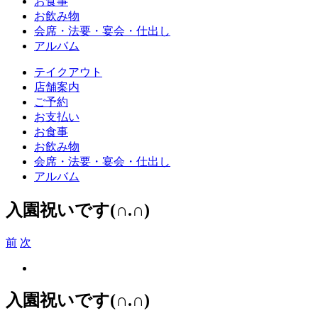
お食事
お飲み物
会席・法要・宴会・仕出し
アルバム
テイクアウト
店舗案内
ご予約
お支払い
お食事
お飲み物
会席・法要・宴会・仕出し
アルバム
入園祝いです(∩.∩)
前
次
View
Larger
Image
入園祝いです(∩.∩)