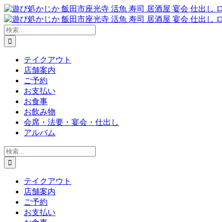
Skip
to
content
検
索
…
テイクアウト
店舗案内
ご予約
お支払い
お食事
お飲み物
会席・法要・宴会・仕出し
アルバム
検
索
…
テイクアウト
店舗案内
ご予約
お支払い