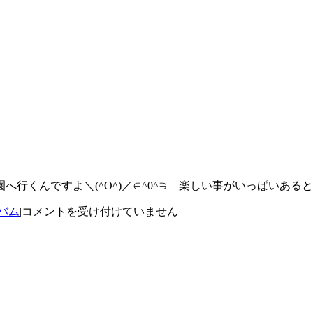
行くんですよ＼(^O^)／∈^0^∋ 楽しい事がいっぱいある
入
バム
|
コメントを受け付けていません
園
祝
い
で
す
(∩.∩)
は