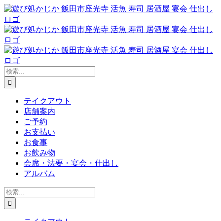
Skip
to
content
検
索
…
テイクアウト
店舗案内
ご予約
お支払い
お食事
お飲み物
会席・法要・宴会・仕出し
アルバム
検
索
…