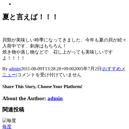
View
Larger
Image
夏と言えば！！！
貝類が美味しい時季になってきました、今年も夏の貝が続々
入荷中です、刺身はもちろん！
焼き物や蒸し物などで 召し上がっても美味しいです
よ！！！！
By
admin
|
2011-08-09T13:28:28+09:00
2005年7月2日
|
おすすめメ
夏
ニュー
|
コメントを受け付けていません
と
言
Share This Story, Choose Your Platform!
え
About the Author:
admin
ば！！！
は
関連投稿
毎度