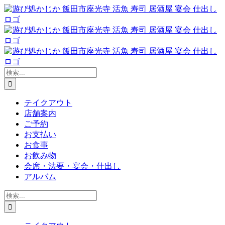
Skip
to
content
検
索
…
テイクアウト
店舗案内
ご予約
お支払い
お食事
お飲み物
会席・法要・宴会・仕出し
アルバム
検
索
…