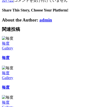
奥
ルバム
|
コメントを受け付けていません
村
さ
Share This Story, Choose Your Platform!
ん
About the Author:
admin
ち
の
関連投稿
け
い
こ
毎度
ﾁ
Gallery
ｬ
ﾝ
毎度
で
す。
は
毎度
Gallery
毎度
毎度