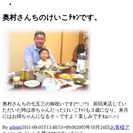
View
Larger
Image
奥村さんちのけいこﾁｬﾝです。
奥村さんちの七五三の御祝いです(*^_^*) 前回来店してい
ただいた時は赤ちゃんだったけいこﾁｬﾝも３歳になり、来月
にはお姉ちゃんになるそ～ですよ！楽しみですね(∩.∩）
By
admin
|
2011-08-05T13:48:53+09:00
2005年10月24日
|
お客様ア