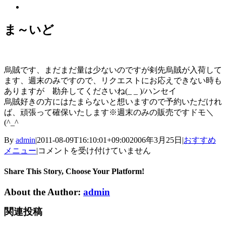
View
Larger
Image
ま～いど
烏賊です、まだまだ量は少ないのですが剣先烏賊が入荷して
ます、週末のみですので、リクエストにお応えできない時も
ありますが 勘弁してくださいね(_ _ )/ハンセイ
烏賊好きの方にはたまらないと想いますので予約いただけれ
ば、頑張って確保いたします※週末のみの販売ですドモ＼
(^_^
By
admin
|
2011-08-09T16:10:01+09:00
2006年3月25日
|
おすすめ
ま
メニュー
|
コメントを受け付けていません
～
い
Share This Story, Choose Your Platform!
ど
About the Author:
admin
は
関連投稿