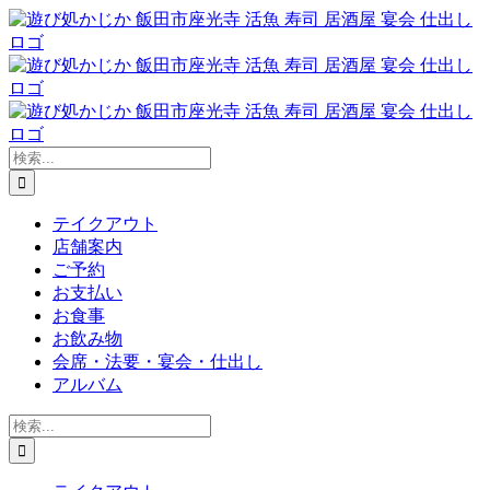
Skip
to
content
検
索
…
テイクアウト
店舗案内
ご予約
お支払い
お食事
お飲み物
会席・法要・宴会・仕出し
アルバム
検
索
…