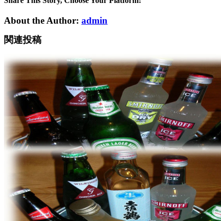
を
Share This Story, Choose Your Platform!
造
About the Author:
admin
り
ま
関連投稿
し
た
(^_^)b
は