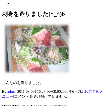
View
Larger
Image
刺身を造りました(^_^)b
こんなのを造りました。
By
admin
|
2011-08-09T16:27:56+09:00
2006年6月7日
|
おすすめメ
刺
ニュー
|
コメントを受け付けていません
身