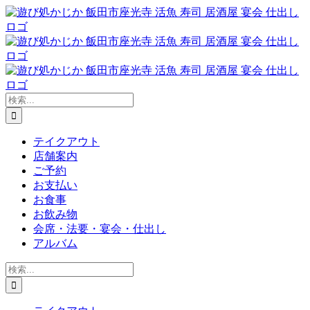
Skip
to
content
検
索
…
テイクアウト
店舗案内
ご予約
お支払い
お食事
お飲み物
会席・法要・宴会・仕出し
アルバム
検
索
…