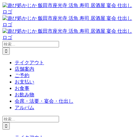
Skip
to
content
検
索
…
テイクアウト
店舗案内
ご予約
お支払い
お食事
お飲み物
会席・法要・宴会・仕出し
アルバム
検
索
…