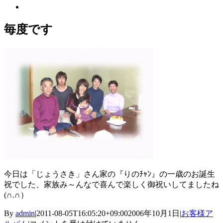
View
Larger
Image
毎度です
今日は「じょうさき」さん家の『りのﾁｬﾝ』の一歳のお誕生
祝でした、家族み～んなで喜んで楽しく御祝いしてましたね
(∩.∩）
By
admin
|
2011-08-05T16:05:20+09:00
2006年10月1日
|
お客様ア