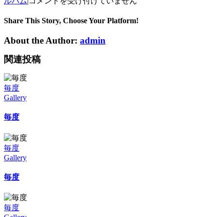
毎
ルバム
|
コメントを受け付けていません
度
で
Share This Story, Choose Your Platform!
す
About the Author:
admin
は
関連投稿
毎度
Gallery
毎度
毎度
Gallery
毎度
毎度