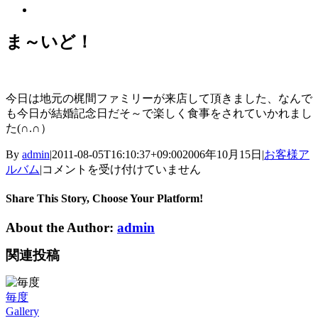
View
Larger
Image
ま～いど！
今日は地元の梶間ファミリーが来店して頂きました、なんで
も今日が結婚記念日だそ～で楽しく食事をされていかれまし
た(∩.∩）
By
admin
|
2011-08-05T16:10:37+09:00
2006年10月15日
|
お客様ア
ま
ルバム
|
コメントを受け付けていません
～
い
Share This Story, Choose Your Platform!
ど！
About the Author:
admin
は
関連投稿
毎度
Gallery