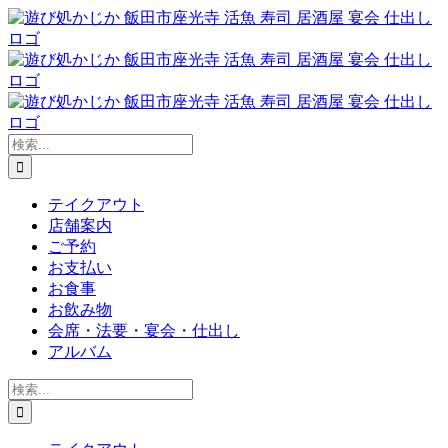
Skip
to
content
検
索
…
テイクアウト
店舗案内
ご予約
お支払い
お食事
お飲み物
会席・法要・宴会・仕出し
アルバム
検
索
…