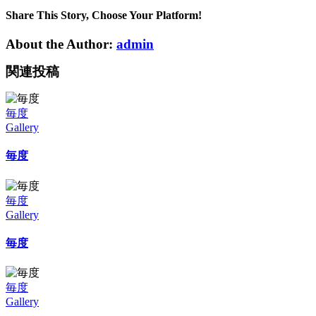
度
は
Share This Story, Choose Your Platform!
About the Author:
admin
関連投稿
毎度
Gallery
毎度
毎度
Gallery
毎度
毎度
Gallery