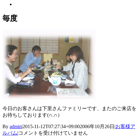
View
Larger
Image
毎度
今日のお客さんは下里さんファミリーです、またのご来店を
お待ちしております(∩.∩）
By
admin
|
2015-11-12T07:27:34+09:00
2006年10月26日
|
お客様ア
毎
ルバム
|
コメントを受け付けていません