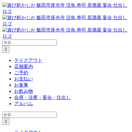
Skip
to
content
検
索
…
テイクアウト
店舗案内
ご予約
お支払い
お食事
お飲み物
会席・法要・宴会・仕出し
アルバム
検
索
…