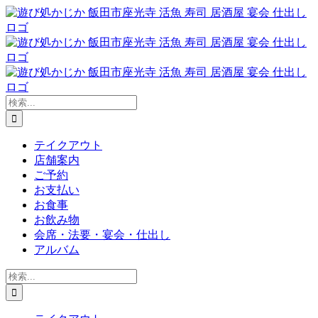
Skip
to
content
検
索
…
テイクアウト
店舗案内
ご予約
お支払い
お食事
お飲み物
会席・法要・宴会・仕出し
アルバム
検
索
…