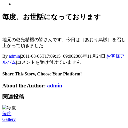
View
Larger
Image
毎度、お世話になっております
地元の乾光精機の皆さんです、今日は［あおり烏賊］を召し
上がって頂きました
By
admin
|
2011-08-05T17:09:15+09:00
2006年11月24日
|
お客様ア
毎
ルバム
|
コメントを受け付けていません
度、
お
Share This Story, Choose Your Platform!
世
About the Author:
admin
話
に
関連投稿
な
っ
て
毎度
お
Gallery
り
ま