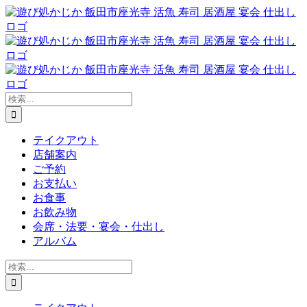
Skip
to
content
検
索
…
テイクアウト
店舗案内
ご予約
お支払い
お食事
お飲み物
会席・法要・宴会・仕出し
アルバム
検
索
…