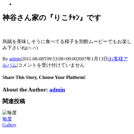
View
Larger
Image
神谷さん家の『りこﾁｬﾝ』です
烏賊を美味しそうに食べてる様子を別館ムービーでもお楽し
み下さいね(∩.∩)
By
admin
|
2011-08-08T09:53:08+09:00
2007年1月13日
|
お客様ア
神
ルバム
|
コメントを受け付けていません
谷
さ
Share This Story, Choose Your Platform!
ん
About the Author:
admin
家
の
関連投稿
『り
こ
ﾁ
毎度
ｬ
Gallery
ﾝ』
で