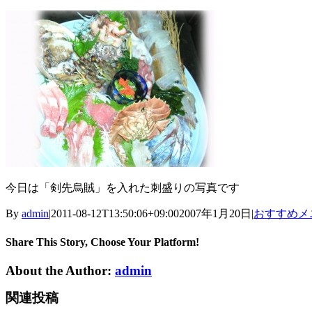
今日は「剣先烏賊」を入れた刺盛りの写真です
By
admin
|
2011-08-12T13:50:06+09:00
2007年1月20日
|
おすすめメ
Share This Story, Choose Your Platform!
About the Author:
admin
関連投稿