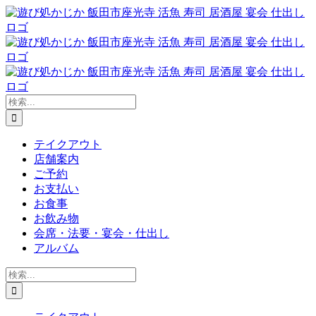
Skip
to
content
検
索
…
テイクアウト
店舗案内
ご予約
お支払い
お食事
お飲み物
会席・法要・宴会・仕出し
アルバム
検
索
…