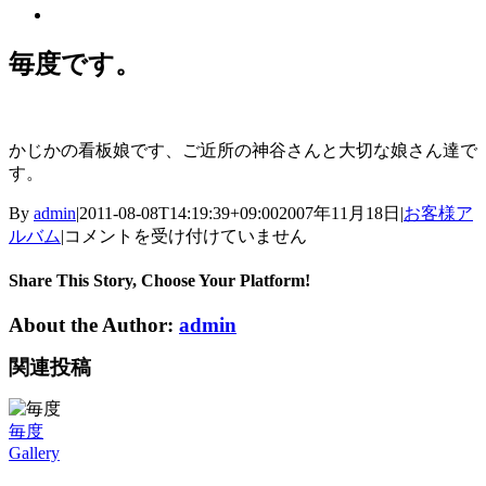
View
Larger
Image
毎度です。
かじかの看板娘です、ご近所の神谷さんと大切な娘さん達で
す。
By
admin
|
2011-08-08T14:19:39+09:00
2007年11月18日
|
お客様ア
毎
ルバム
|
コメントを受け付けていません
度
で
Share This Story, Choose Your Platform!
す。
About the Author:
admin
は
関連投稿
毎度
Gallery