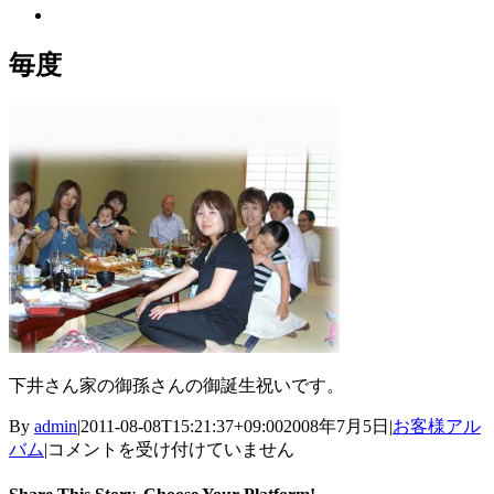
View
Larger
Image
毎度
下井さん家の御孫さんの御誕生祝いです。
By
admin
|
2011-08-08T15:21:37+09:00
2008年7月5日
|
お客様アル
毎
バム
|
コメントを受け付けていません
度