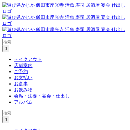
Skip
to
content
検
索
…
テイクアウト
店舗案内
ご予約
お支払い
お食事
お飲み物
会席・法要・宴会・仕出し
アルバム
検
索
…