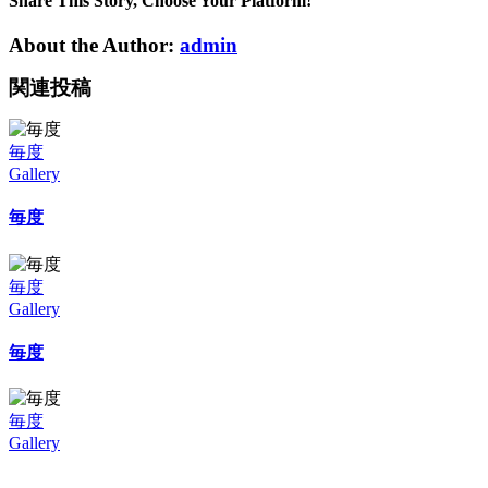
は
Share This Story, Choose Your Platform!
About the Author:
admin
関連投稿
毎度
Gallery
毎度
毎度
Gallery
毎度
毎度
Gallery
毎度