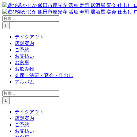
Skip
to
content
検
索
…
テイクアウト
店舗案内
ご予約
お支払い
お食事
お飲み物
会席・法要・宴会・仕出し
アルバム
検
索
…
テイクアウト
店舗案内
ご予約
お支払い