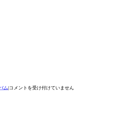
毎
バム
|
コメントを受け付けていません
度
は