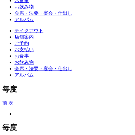
お食事
お飲み物
会席・法要・宴会・仕出し
アルバム
テイクアウト
店舗案内
ご予約
お支払い
お食事
お飲み物
会席・法要・宴会・仕出し
アルバム
毎度
前
次
View
Larger
Image
毎度