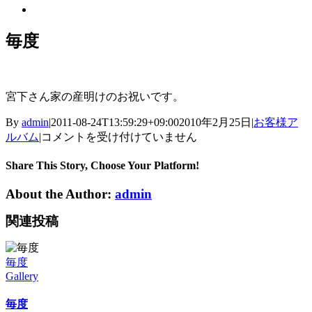
View
Larger
Image
毎度
宮下さん家の産明けのお祝いです。
By
admin
|
2011-08-24T13:59:29+09:00
2010年2月25日
|
お客様ア
毎
ルバム
|
コメントを受け付けていません
度
は
Share This Story, Choose Your Platform!
About the Author:
admin
関連投稿
毎度
Gallery
毎度