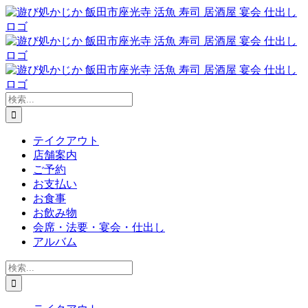
Skip
to
content
検
索
…
テイクアウト
店舗案内
ご予約
お支払い
お食事
お飲み物
会席・法要・宴会・仕出し
アルバム
検
索
…