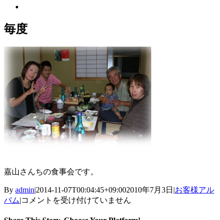
View
Larger
Image
毎度
嘉山さんちの食事会です。
By
admin
|
2014-11-07T00:04:45+09:00
2010年7月3日
|
お客様アル
毎
バム
|
コメントを受け付けていません
度