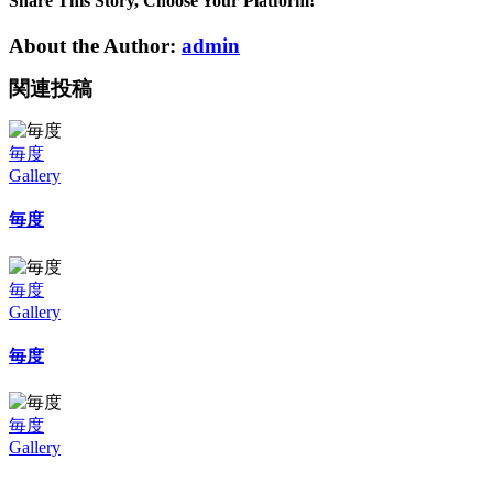
は
Share This Story, Choose Your Platform!
About the Author:
admin
関連投稿
毎度
Gallery
毎度
毎度
Gallery
毎度
毎度
Gallery
毎度