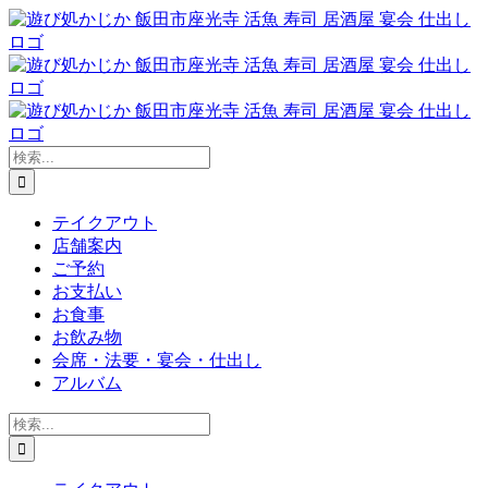
Skip
to
content
検
索
…
テイクアウト
店舗案内
ご予約
お支払い
お食事
お飲み物
会席・法要・宴会・仕出し
アルバム
検
索
…