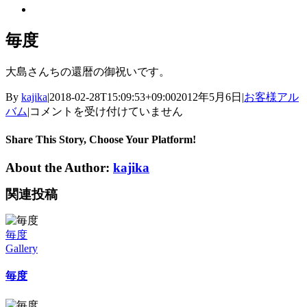
View
Larger
Image
毎度
大島さんちの還暦の御祝いです。
By
kajika
|
2018-02-28T15:09:53+09:00
2012年5月6日
|
お客様アル
毎
バム
|
コメントを受け付けていません
度
は
Share This Story, Choose Your Platform!
About the Author:
kajika
関連投稿
毎度
Gallery
毎度