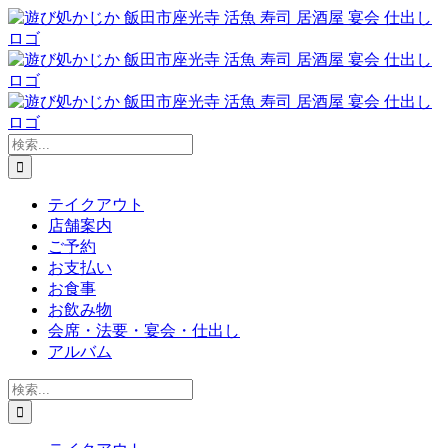
Skip
to
content
検
索
…
テイクアウト
店舗案内
ご予約
お支払い
お食事
お飲み物
会席・法要・宴会・仕出し
アルバム
検
索
…