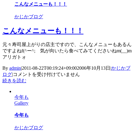
こんなメニューも！！！
かじかブログ
こんなメニューも！！！
元々寿司屋上がりの店主ですので、こんなメニューもあるん
ですよねf(^ー^; 気が向いたら食べてみてくださいねm(__)m
アリガトォ
By
admin
|
2011-08-22T00:19:24+09:00
2006年10月13日
|
かじかブ
こ
ログ
|
コメントを受け付けていません
ん
続きを読む
な
メ
今年も
ニ
Gallery
ュ
ー
今年も
も！！！
は
かじかブログ