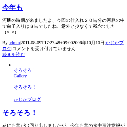
今年も
河豚の時期が来ましたよ、今回の仕入れ２０㎏分の河豚の中
で白子入りは８㎏でしたね、意外と少なくて残念でした
（×_×）
By
admin
|
2011-08-09T17:23:48+09:00
2006年10月10日
|
かじかブ
今
ログ
|
コメントを受け付けていません
年
続きを読む
も
は
そろそろ！
Gallery
そろそろ！
かじかブログ
そろそろ！
巷にも茸が出回り出しましたが、今年も茸の食中毒注意報が