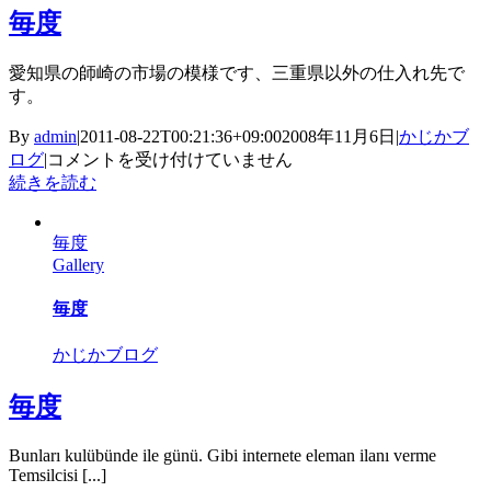
毎度
愛知県の師崎の市場の模様です、三重県以外の仕入れ先で
す。
By
admin
|
2011-08-22T00:21:36+09:00
2008年11月6日
|
かじかブ
毎
ログ
|
コメントを受け付けていません
度
続きを読む
は
毎度
Gallery
毎度
かじかブログ
毎度
Bunları kulübünde ile günü. Gibi internete eleman ilanı verme
Temsilcisi [...]