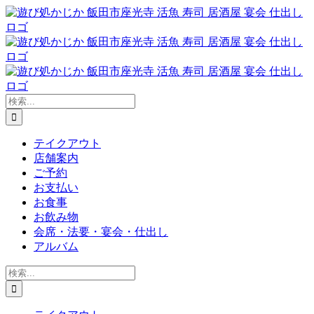
Skip
to
content
検
索
…
テイクアウト
店舗案内
ご予約
お支払い
お食事
お飲み物
会席・法要・宴会・仕出し
アルバム
検
索
…